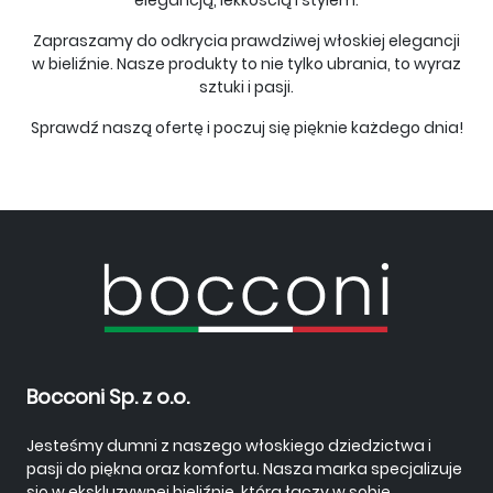
elegancją, lekkością i stylem.
Zapraszamy do odkrycia prawdziwej włoskiej elegancji
w bieliźnie. Nasze produkty to nie tylko ubrania, to wyraz
sztuki i pasji.
Sprawdź naszą ofertę i poczuj się pięknie każdego dnia!
Bocconi Sp. z o.o.
Jesteśmy dumni z naszego włoskiego dziedzictwa i
pasji do piękna oraz komfortu. Nasza marka specjalizuje
się w ekskluzywnej bieliźnie, która łączy w sobie