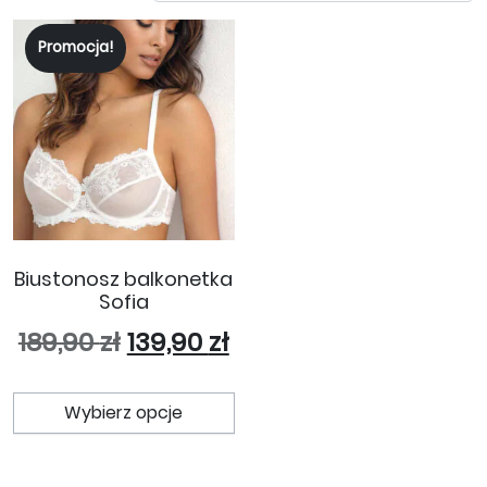
Promocja!
Biustonosz balkonetka
Sofia
Pierwotna cena wynosiła: 189
Aktualna cena wynosi
189,90
zł
139,90
zł
Ten produkt ma wiele wariant
Wybierz opcje