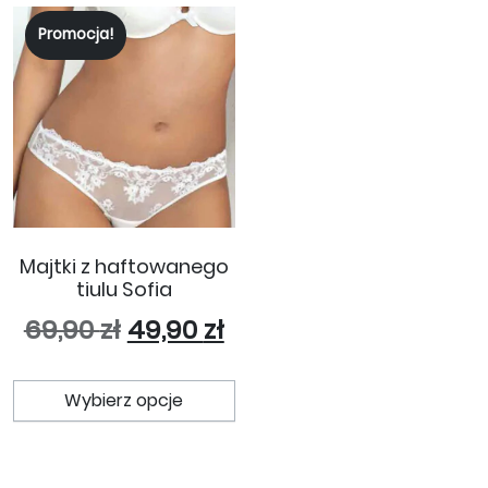
Promocja!
Majtki z haftowanego
tiulu Sofia
Pierwotna cena wynosiła: 69
Aktualna cena wynosi
69,90
zł
49,90
zł
Ten produkt ma wiele wariant
Wybierz opcje