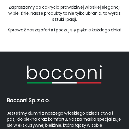
Zapraszamy do odkrycia prawdziwej włoskiej elegancji
w bieliźnie. Nasze produkty to nie tylko ubrania, to wyraz
sztuki i pasji.
Sprawdź naszą ofertę i poczuj się pięknie każdego dnia!
Bocconi Sp. z o.o.
Jesteśmy dumni z naszego włoskiego dziedzictwa i
pasji do piękna oraz komfortu. Nasza marka specjalizuje
się w ekskluzywnej bieliźnie, która łączy w sobie