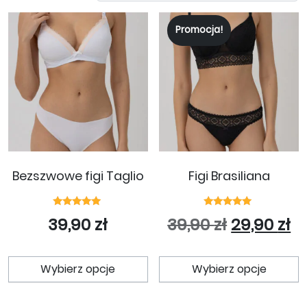
Promocja!
Bezszwowe figi Taglio
Figi Brasiliana
Oceniono
Oceniono
Pierwotna
Ak
39,90
zł
39,90
zł
29,90
zł
5.00
5.00
na 5
na 5
Ten produkt ma wiele wariant
T
Wybierz opcje
Wybierz opcje