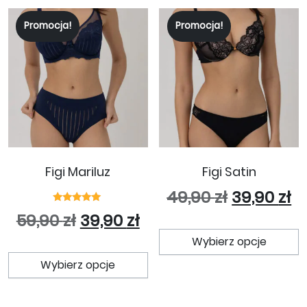
Promocja!
Promocja!
Figi Mariluz
Figi Satin
Pierwotna
Ak
49,90
zł
39,90
zł
Oceniono
Pierwotna cena wynosiła: 59,
Aktualna cena wynosi
59,90
zł
39,90
zł
5.00
T
na 5
Wybierz opcje
Ten produkt ma wiele wariant
Wybierz opcje