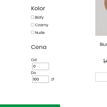
Kolor
Biały
Czarny
Nude
Biu
Cena
Od
1
Do
zł