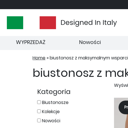
WYPRZEDAŻ
Nowości
Home
»
biustonosz z maksymalnym wsparc
biustonosz z m
Wyświ
Kategoria
Biustonosze
P
Kolekcje
Nowości