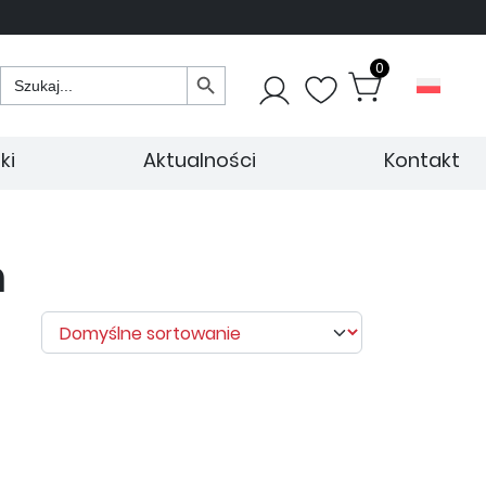
Search Button
0
Search
for:
ki
Aktualności
Kontakt
m