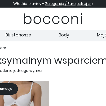
Włoskie tkaniny -
Zaloguj się / Zarejestruj się
Biustonosze
Body
Majt
iem
aksymalnym wsparcie
etlanie jednego wyniku
romocja!