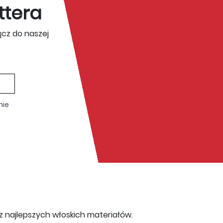
ttera
ącz do naszej
nie
c z najlepszych włoskich materiałów.