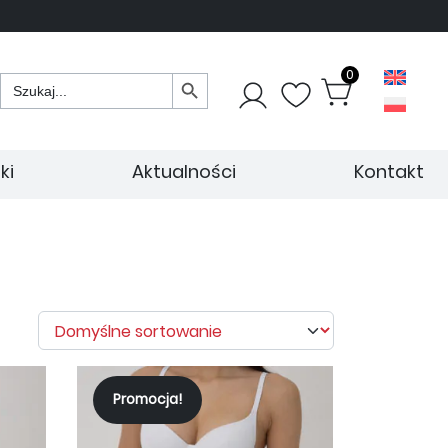
Search Button
0
Search
for:
ki
Aktualności
Kontakt
Promocja!