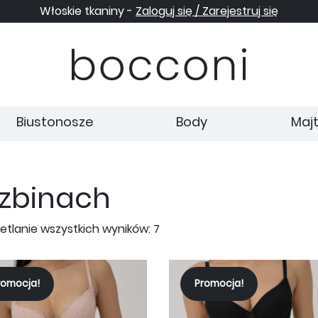
Włoskie tkaniny -
Zaloguj się / Zarejestruj się
Biustonosze
Body
Majt
szbinach
tlanie wszystkich wyników: 7
romocja!
Promocja!