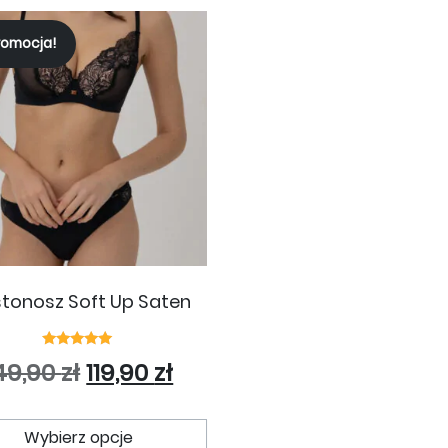
romocja!
stonosz Soft Up Saten
Oceniono
Pierwotna cena wynosiła: 149,9
Aktualna cena wynosi: 11
49,90
zł
119,90
zł
5.00
na 5
Ten produkt ma wiele wariantó
Wybierz opcje