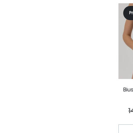
P
Biu
1