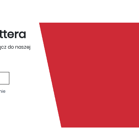
ttera
ącz do naszej
nie