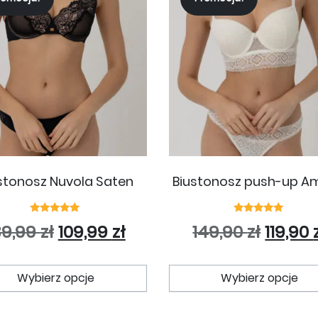
stonosz Nuvola Saten
Biustonosz push-up A
Oceniono
Oceniono
Pierwotna cena wynosiła: 139,99
Aktualna cena wynosi: 1
Pierwo
39,99
zł
109,99
zł
149,90
zł
119,90
5.00
5.00
na 5
na 5
Ten produkt ma wiele wariantó
Wybierz opcje
Wybierz opcje