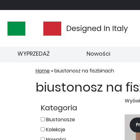
WYPRZEDAŻ
Nowości
Home
»
biustonosz na fiszbinach
biustonosz na fi
Wyświe
Kategoria
Biustonosze
P
Kolekcje
Nowości