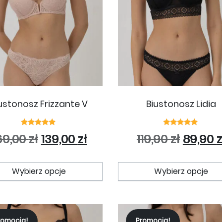
ustonosz Frizzante V
Biustonosz Lidia
Oceniono
Oceniono
Pierwotna cena wynosiła: 169,00
Aktualna cena wynosi: 1
Pierwo
69,00
zł
139,00
zł
119,90
zł
89,90
z
5.00
5.00
na 5
na 5
Ten produkt ma wiele wariantó
Wybierz opcje
Wybierz opcje
romocja!
Promocja!