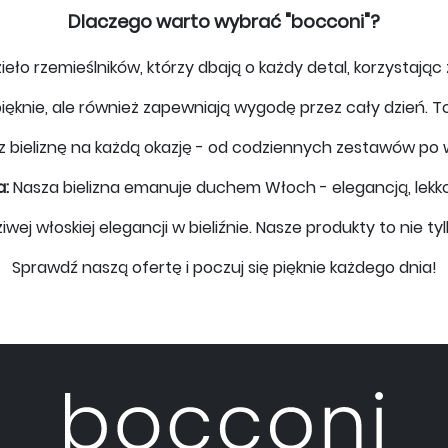
Dlaczego warto wybrać "bocconi"?
ieło rzemieślników, którzy dbają o każdy detal, korzystają
ięknie, ale również zapewniają wygodę przez cały dzień. To 
sz bieliznę na każdą okazję - od codziennych zestawów p
a:
Nasza bielizna emanuje duchem Włoch - elegancją, lekkoś
 włoskiej elegancji w bieliźnie. Nasze produkty to nie tylko
Sprawdź naszą ofertę i poczuj się pięknie każdego dnia!