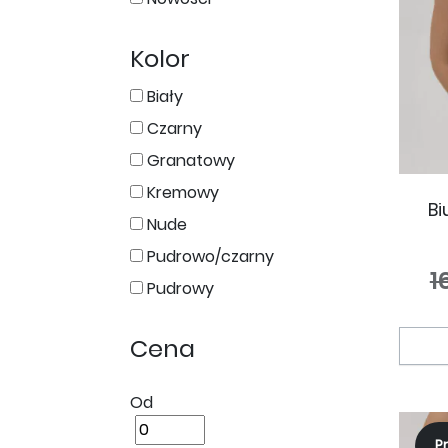
Kolor
Biały
Czarny
Granatowy
Kremowy
Bi
Nude
Pudrowo/czarny
1
Pudrowy
Cena
Od
P