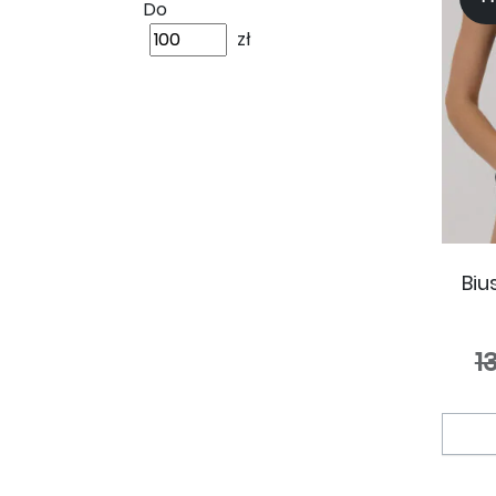
Do
zł
Biu
1