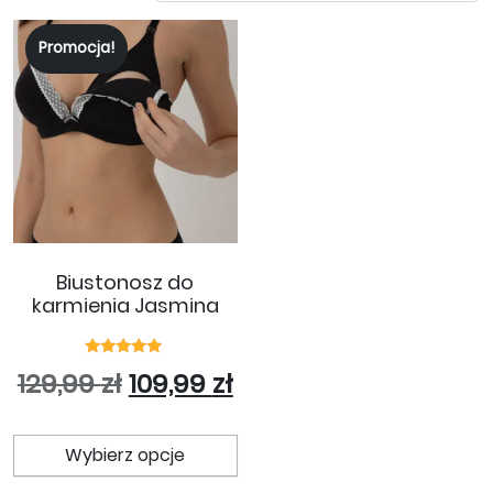
Promocja!
Biustonosz do
karmienia Jasmina
Oceniono
Pierwotna cena wynosiła: 129
Aktualna cena wynosi
129,99
zł
109,99
zł
5.00
na 5
Ten produkt ma wiele wariant
Wybierz opcje