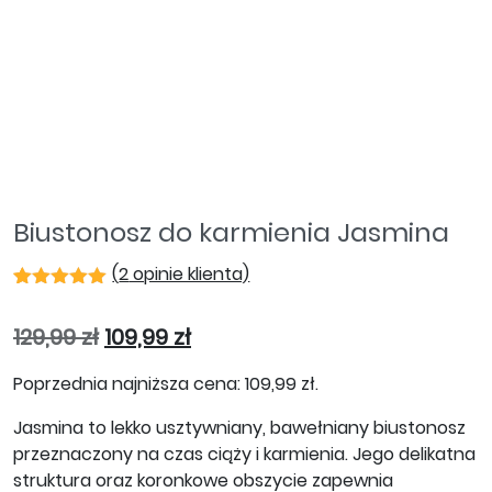
Biustonosz do karmienia Jasmina
(
2
opinie klienta)
Oceniony
2
5.00
na 5
Pierwotna cena wynosiła: 129,99 zł.
Aktualna cena wynosi: 109,99 
129,99
zł
109,99
zł
na
podstawie
ocen
Poprzednia najniższa cena:
109,99
zł
.
klientów
Jasmina to lekko usztywniany, bawełniany biustonosz
przeznaczony na czas ciąży i karmienia. Jego delikatna
struktura oraz koronkowe obszycie zapewnia