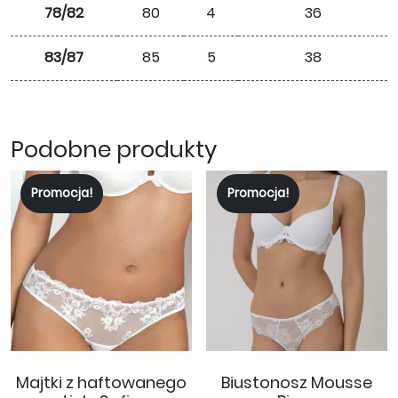
78/82
80
4
36
83/87
85
5
38
Podobne produkty
Promocja!
Promocja!
Majtki z haftowanego
Biustonosz Mousse