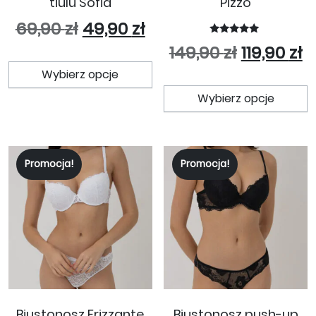
tiulu Sofia
Pizzo
Pierwotna cena wynosiła: 69
Aktualna cena wynosi
69,90
zł
49,90
zł
Oceniono
Pierwotna
A
149,90
zł
119,90
zł
5.00
Ten produkt ma wiele wariant
na 5
Wybierz opcje
T
Wybierz opcje
Promocja!
Promocja!
Biustonosz Frizzante
Biustonosz push-up