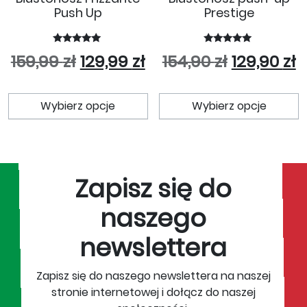
Push Up
Prestige
Oceniono
Oceniono
Pierwotna cena wynosiła: 159
Aktualna cena wynosi
Pierwotna
A
159,99
zł
129,99
zł
154,90
zł
129,90
zł
5
5.00
na 5
na 5
Ten produkt ma wiele wariant
T
Wybierz opcje
Wybierz opcje
Zapisz się do
naszego
newslettera
Zapisz się do naszego newslettera na naszej
stronie internetowej i dołącz do naszej