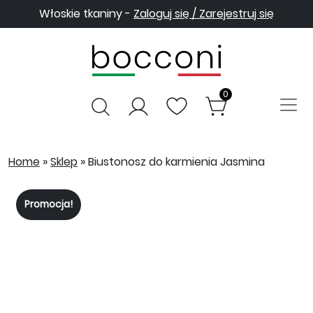
Włoskie tkaniny -
Zaloguj się / Zarejestruj się
0
Home
»
Sklep
»
Biustonosz do karmienia Jasmina
Promocja!