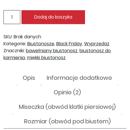
ilość Biustonosz do karmienia Jasmina
Dodaj do koszyka
SKU:
Brak danych
Kategorie:
Biustonosze
,
Black Friday
,
Wyprzedaż
Znaczniki:
bawełniany biustonosz
,
biustonosz do
karmienia
,
miękki biustonosz
Opis
Informacje dodatkowe
Opinie (2)
Miseczka (obwód klatki piersiowej)
Rozmiar (obwód pod biustem)