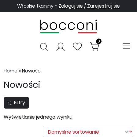
Włoskie tkaniny -
Zaloguj się / Zarejestruj się
0
Home
»
Nowości
Nowości
Filtry
Wyświetlanie jednego wyniku