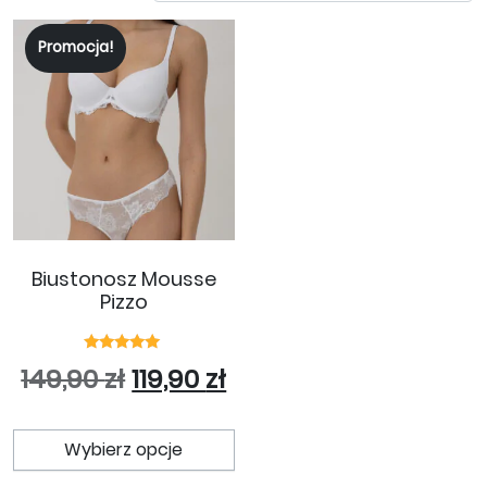
Promocja!
Biustonosz Mousse
Pizzo
Oceniono
Pierwotna cena wynosiła: 14
Aktualna cena wynosi:
149,90
zł
119,90
zł
5.00
na 5
Ten produkt ma wiele wariant
Wybierz opcje