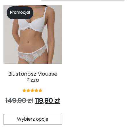
Promocja!
Biustonosz Mousse
Pizzo
Oceniono
Pierwotna cena wynosiła: 14
Aktualna cena wynosi:
149,90
zł
119,90
zł
5.00
na 5
Ten produkt ma wiele wariant
Wybierz opcje