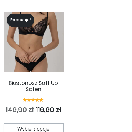
Promocja!
Biustonosz Soft Up
Saten
Oceniono
Pierwotna cena wynosiła: 14
Aktualna cena wynosi:
149,90
zł
119,90
zł
5.00
na 5
Ten produkt ma wiele wariant
Wybierz opcje