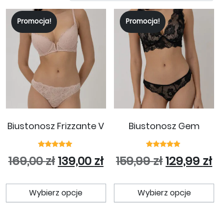
Promocja!
Promocja!
Biustonosz Frizzante V
Biustonosz Gem
Oceniono
Oceniono
Pierwotna cena wynosiła: 169
Aktualna cena wynosi
Pierwotna
A
169,00
zł
139,00
zł
159,99
zł
129,99
zł
5.00
5.00
na 5
na 5
Ten produkt ma wiele wariant
T
Wybierz opcje
Wybierz opcje