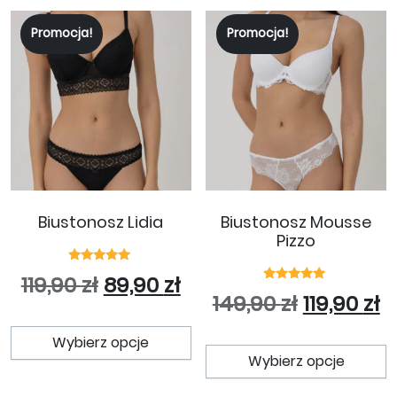
Promocja!
Promocja!
Biustonosz Lidia
Biustonosz Mousse
Pizzo
Oceniono
Pierwotna cena wynosiła: 119
Aktualna cena wynosi
119,90
zł
89,90
zł
5.00
Oceniono
Pierwotna
A
na 5
149,90
zł
119,90
zł
5.00
na 5
Ten produkt ma wiele wariant
T
Wybierz opcje
Wybierz opcje