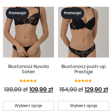
Promocja!
Promocja!
Biustonosz Nuvola
Biustonosz push-up
Saten
Prestige
Oceniono
Oceniono
Pierwotna cena wynosiła: 139
Aktualna cena wynosi
Pierwotna
A
139,99
zł
109,99
zł
154,90
zł
129,90
zł
5.00
5.00
na 5
na 5
Ten produkt ma wiele wariant
T
Wybierz opcje
Wybierz opcje