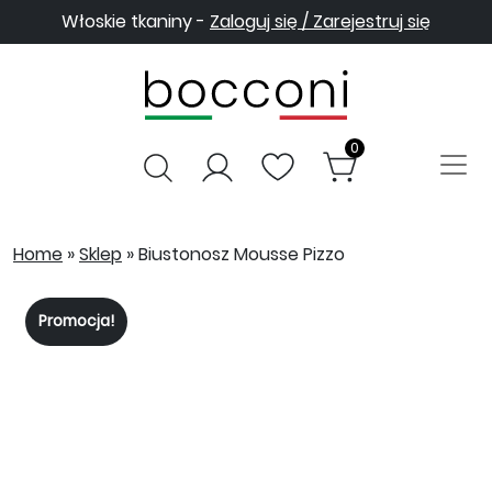
Włoskie tkaniny -
Zaloguj się / Zarejestruj się
0
Home
»
Sklep
»
Biustonosz Mousse Pizzo
Promocja!