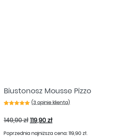
Biustonosz Mousse Pizzo
(
3
opinie klienta)
Oceniony
3
5.00
na 5
Pierwotna cena wynosiła: 149,90 zł.
Aktualna cena wynosi: 119,90 z
149,90
zł
119,90
zł
na
podstawie
ocen
Poprzednia najniższa cena:
119,90
zł
.
klientów