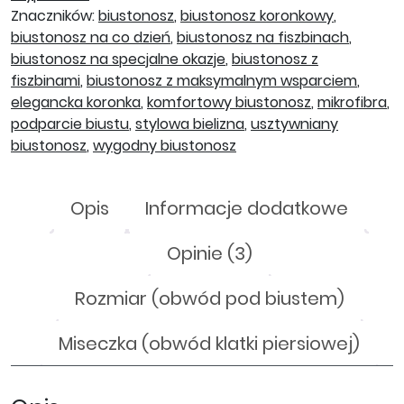
Znaczników:
biustonosz
,
biustonosz koronkowy
,
biustonosz na co dzień
,
biustonosz na fiszbinach
,
biustonosz na specjalne okazje
,
biustonosz z
fiszbinami
,
biustonosz z maksymalnym wsparciem
,
elegancka koronka
,
komfortowy biustonosz
,
mikrofibra
,
podparcie biustu
,
stylowa bielizna
,
usztywniany
biustonosz
,
wygodny biustonosz
Opis
Informacje dodatkowe
Opinie (3)
Rozmiar (obwód pod biustem)
Miseczka (obwód klatki piersiowej)