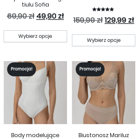
tiulu Sofia
Pierwotna cena wynosiła: 69
Aktualna cena wynosi
69,90
zł
49,90
zł
Oceniono
Pierwotna
A
159,99
zł
129,99
zł
5.00
na 5
Ten produkt ma wiele wariant
T
Wybierz opcje
Wybierz opcje
Promocja!
Promocja!
Body modelujące
Biustonosz Mariluz