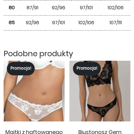
80
87/91
92/96
97/101
102/106
85
92/96
97/101
102/106
107/111
Podobne produkty
Promocja!
Promocja!
Majtki z haftowanego
Biustonosz Gem