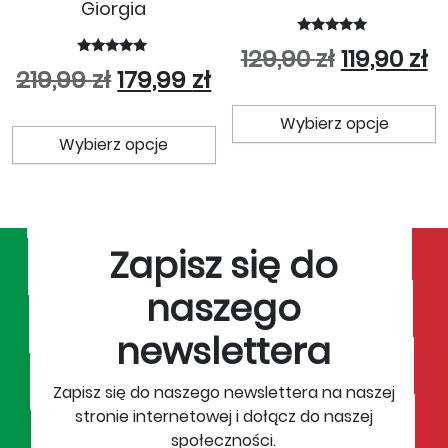
Giorgia
Oceniono
Pierwotna
A
129,90
zł
119,90
zł
5.00
Oceniono
Pierwotna cena wynosiła: 219
Aktualna cena wynosi
na 5
219,99
zł
179,99
zł
5.00
na 5
T
Ten produkt ma wiele wariant
Wybierz opcje
Wybierz opcje
Zapisz się do
naszego
newslettera
Zapisz się do naszego newslettera na naszej
stronie internetowej i dołącz do naszej
społeczności.