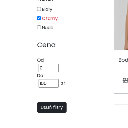
Biały
Czarny
Nude
Cena
Bod
Od
Do
2
zł
Usuń filtry