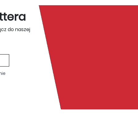
ttera
ącz do naszej
nie